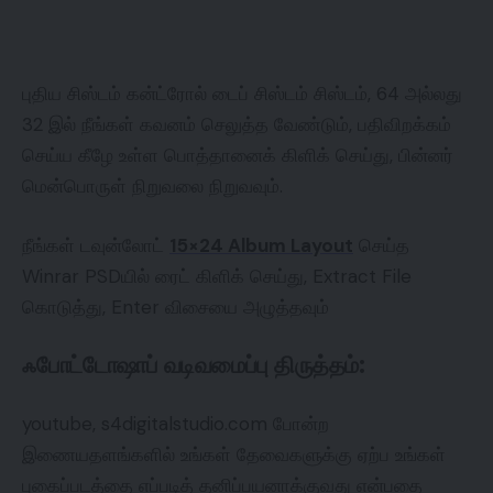
புதிய சிஸ்டம் கன்ட்ரோல் டைப் சிஸ்டம் சிஸ்டம், 64 அல்லது
32 இல் நீங்கள் கவனம் செலுத்த வேண்டும், பதிவிறக்கம்
செய்ய கீழே உள்ள பொத்தானைக் கிளிக் செய்து, பின்னர்
மென்பொருள் நிறுவலை நிறுவவும்.
நீங்கள் டவுன்லோட்
15×24 Album Layout
செய்த
Winrar PSDயில் ரைட் கிளிக் செய்து, Extract File
கொடுத்து, Enter விசையை அழுத்தவும்
ஃபோட்டோஷாப் வடிவமைப்பு திருத்தம்:
youtube, s4digitalstudio.com போன்ற
இணையதளங்களில் உங்கள் தேவைகளுக்கு ஏற்ப உங்கள்
புகைப்படத்தை எப்படித் தனிப்பயனாக்குவது என்பதை