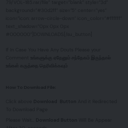
79/VOL-185.rar/file” target=”blank” style=”3d”
background=”#30d2ff” size=”5″ center=”yes”
icon=”icon: arrow-circle-down” icon_color=”#ffffff”
text_shadow=”0px 0px 0px
#000000″]DOWNLOADS[/su_button]
If In Case You Have Any Douts Please your
Comment
உங்களுக்கு ஏதேனும் சந்தேகம் இருந்தால்
உங்கள் கருத்தை தெரிவிக்கவும்
How To Download File:
Click above
Download
Button
And it Redirected
To Download Page
Please Wait…
Download Button
Will Be Appear
After 30 seconds…