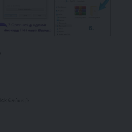
்
ck செய்யவும்