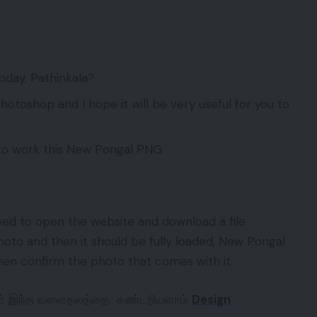
today, Pathinkala?
hotoshop and I hope it will be very useful for you to
 to work this New Pongal PNG
ed to open the website and download a file
photo and then it should be fully loaded, New Pongal
en confirm the photo that comes with it.
ங்கள் இந்த வளைதலத்தை கண்டறியளாம்
Design