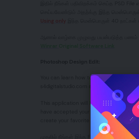
இதில் நீங்கள் பதிவிறக்கம் செய்த PSD File
செய்யவேண்டும் அதற்க்கு இந்த மென்பொருள
Using only
இந்த மென்பொருள் 40 நாட்கள் மட
ஆனால் வாழ்கை முழுவது பயன்படுத்த பணம் க
Winrar
Original
Software Link
Photoshop Design Edit:
You can learn how to customize your pho
s4digitalstudio.com and use it for free aft
This application will be very useful for
have accepted your photo and make it l
create your favorite model of your choi
முதலில் நீங்கள் இந்த File பதிவிறக்கம் செ