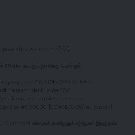
ppear After 30 Seconds👇👇👇
ன் 30 வினாடிகளுக்குப் பிறகு தோன்றும்
drive.google.com/file/d/1Ee2YKKnXpEWrI-
” target=”blank” style=”3d”
yes” icon=”icon: arrow-circle-down”
px 0px 0px #000000″]DOWNLOADS[/su_button]
 your Comment
உங்களுக்கு ஏதேனும் சந்தேகம் இருந்தால்