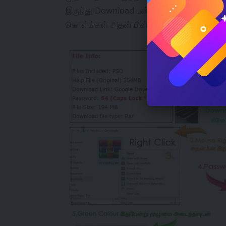
இருந்து Download பன்ன பின்பு Laptop Or
கொள்ங்கள் அதன் பின் இது போன்று