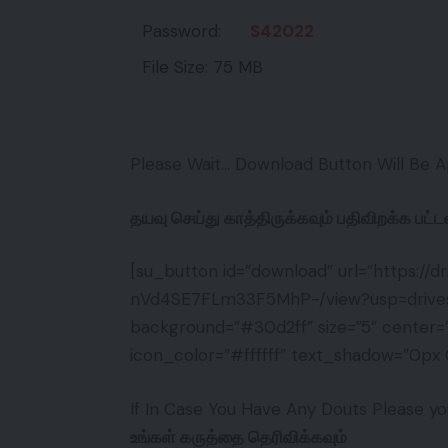
Password:
S42022
File Size: 75 MB
Please Wait… Download Button Will Be A
தயவு செய்து காத்திருக்கவும் பதிவிறக்க பட்ட
[su_button id=”download” url=”https://
nVd4SE7FLm33F5MhP-/view?usp=drivesdk
background=”#30d2ff” size=”5″ center=”
icon_color=”#ffffff” text_shadow=”0
If In Case You Have Any Douts Please
உங்கள் கருத்தை தெரிவிக்கவும்