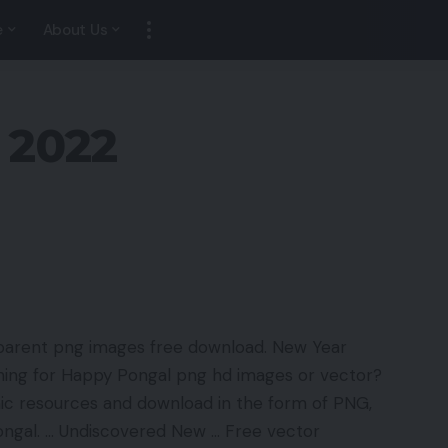
e
About Us
 2022
parent png images free download. New Year
hing for Happy Pongal png hd images or vector?
c resources and download in the form of PNG,
ongal. … Undiscovered New … Free vector