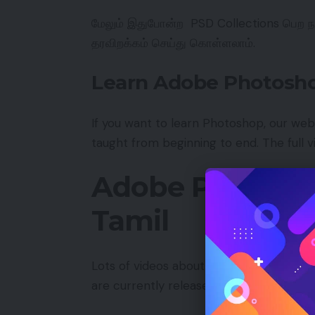
மேலும் இதுபோன்ற PSD Collections பெற நம
தரவிறக்கம் செய்து கொள்ளலாம்.
Learn Adobe Photosho
If you want to learn Photoshop, our web
taught from beginning to end. The full vi
Adobe Photoshop
Tamil
Lots of videos about Photoshop are ava
are currently released, Photoshop 7 is st