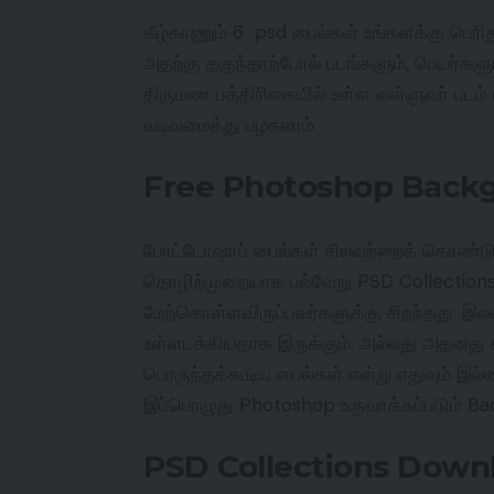
கீழ்காணும் 6 psd பைல்கள் உங்களக்கு பெரித
அதற்கு தகுந்தாற்போல் படங்களும், பெயர்க
திருமண பத்திரிகையில் உள்ள வள்ளுவர் படம் 
வடிவமைத்து பழகலாம்.
Free Photoshop Back
போட்டோஷாப் பைல்கள் சிலவற்றைக் கொண்டு ம
தொழிற்முறையாக பல்வேறு PSD Collections
மேற்கொள்ளவிருப்பவர்களுக்கு சிறந்தது. இல
உள்ளடக்கியதாக இருக்கும். அல்லது அதனது கா
பொருந்தக்கூடிய பைல்கள் என்று எதுவும் இல்லை
இப்பொழுது Photoshop உருவாக்கப்படும் Ba
PSD Collections Down