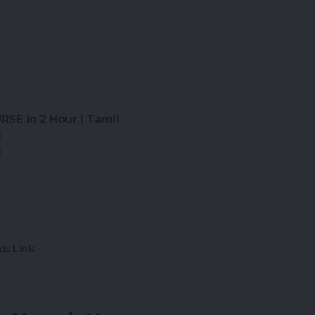
SE in 2 Hour I Tamil
g
g
ds Link