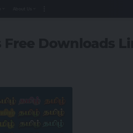
e
About Us
s Free Downloads L