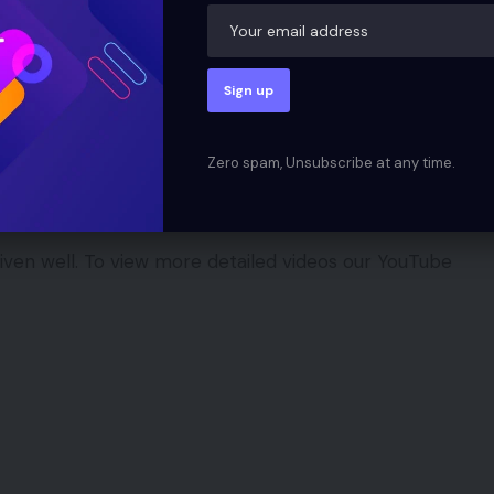
 for Adobe Photoshop 7.0
nel are said to be useful for many. Because of the
ible to establish a continuous understanding. So we
photoshop 7.0 tutorials here. The videos below are
Zero spam, Unsubscribe at any time.
in Photoshop 7.0. Then there are detailed videos
p.
iven well. To view more detailed videos our YouTube