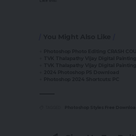
Like this:
You Might Also Like
Photoshop Photo Editing CRASH COUR
TVK Thalapathy Vijay Digital Paintin
TVK Thalapathy Vijay Digital Paintin
2024 Photoshop PS Download
Photoshop 2024 Shortcuts: PC
Photoshop Styles Free Downloa
TAGGED: