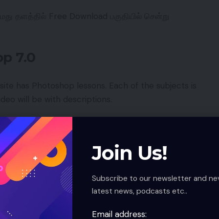
து தளத்தில் Free Download பகுதியில் சென்று
p 7.0
site has Photoshop lessons. Each of the subjects is
deo will be with descriptions.
 7.0 Tutorials in
Join Us!
Subscribe to our newsletter and ne
ilable online. Although many versions of Photoshop
latest news, podcasts etc..
ill available basic knowledge.
Email address: