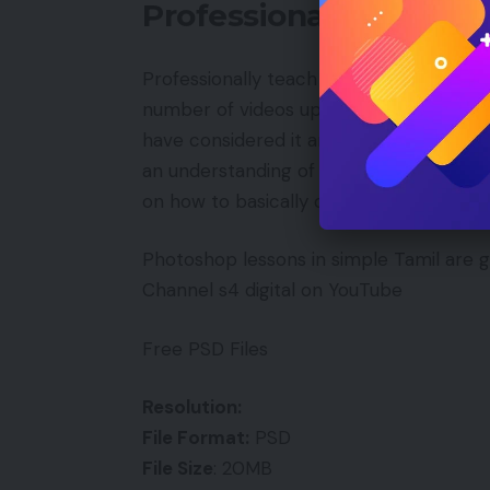
Professional Tutorials
Professionally teach videos on our chan
number of videos uploaded, it is imposs
have considered it and sorted it adobe 
an understanding of the tools and menu 
on how to basically do a job in Photosho
Photoshop lessons in simple Tamil are g
Channel s4 digital on YouTube
Free PSD Files
Resolution:
File Format:
PSD
File Size
: 20MB