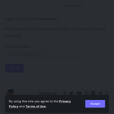
Lost password
Sign Up for Our Newsletter
Subscribe to our newsletter to get our newest articles
instantly!
Email address:
Follow US
By using this site, you agree to the
Privacy
Accept
Policy
and
Terms of Use
.
© 2023 -
Kutty Media
Theme Design
by
Hey Singari
💛❤️