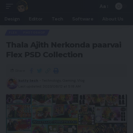
Aa
Design
Editor
Tech
Software
About Us
FLEX
PHOTOSHOP
Thala Ajith Nerkonda paarvai
Flex PSD Collection
Share
kutty tech
- Technology, Gaming, Vlog.
Last updated: 2023/08/12 at 5:18 AM